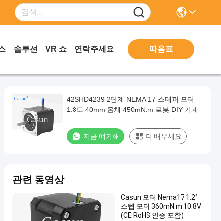
따옴표
스
솔루션
VR 쇼
연락주세요
42SHD4239 2단계 NEMA 17 스테퍼 모터
1.8도 40mm 몸체 450mN.m 로봇 DIY 기계
지금 얘기해
더 배우세요
관련 동영상
Casun 모터 Nema17 1.2°
스텝 모터 360mN.m 10.8V
(CE RoHS 인증 포함)