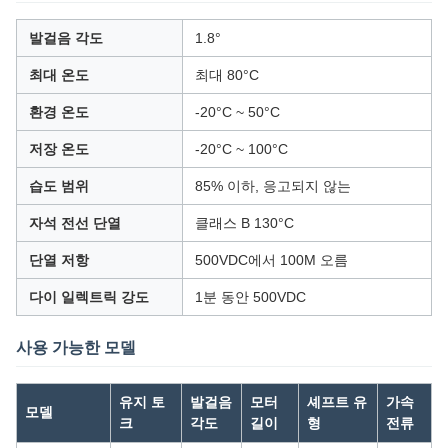
발걸음 각도
1.8°
최대 온도
최대 80°C
환경 온도
-20°C ~ 50°C
저장 온도
-20°C ~ 100°C
습도 범위
85% 이하, 응고되지 않는
자석 전선 단열
클래스 B 130°C
단열 저항
500VDC에서 100M 오름
다이 일렉트릭 강도
1분 동안 500VDC
사용 가능한 모델
유지 토
발걸음
모터
셰프트 유
가속
모델
크
각도
길이
형
전류