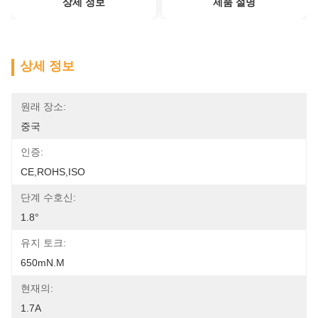
상세 정보
제품 설명
상세 정보
원래 장소:
중국
인증:
CE,ROHS,ISO
단계 수호신:
1.8°
유지 토크:
650mN.m
현재의:
1.7A