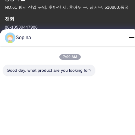
NO.61 핑시 산업 구역, 후아산 시, 후아두 구, 광저우, 510880,중국
전화
86-13539447986
Sopina
7:09 AM
중국 상등품 하이브리드 스테퍼 모터 공급자. 저작권 (c) 2023-2026
Good day, what product are you looking for?
GUANGZHOU FUDE ELECTRONIC TECHNOLOGY CO.,LTD . 무
단 복제 금지.
사생활 보호 정책
|
사이트맵