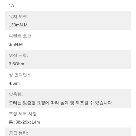
1A
유지 토크:
130mN.m
디텐트 토크:
3mN.m
위상 저항:
3.5Ohm
상 인덕턴스:
4.5mH
맞춤형:
모터는 맞춤형 요청에 따라 설계 및 제조될 수 있습니다.
포장 세부 사항:
통 :38x29xc14m
공급 능력: