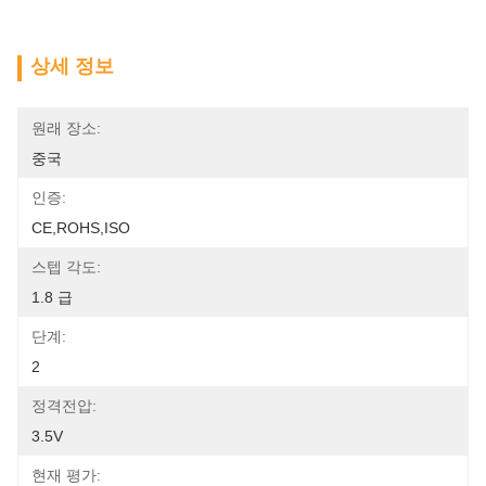
상세 정보
원래 장소:
중국
인증:
CE,ROHS,ISO
스텝 각도:
1.8 급
단계:
2
정격전압:
3.5V
현재 평가: