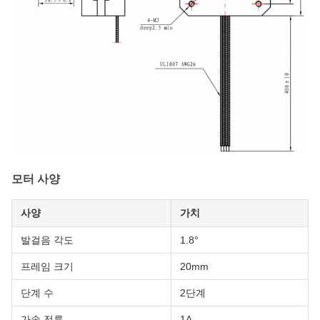
모터 사양
사양
가치
발걸음 각도
1.8°
프레임 크기
20mm
단계 수
2단계
가속 전류
1A