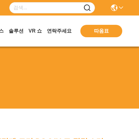
따옴표
스
솔루션
VR 쇼
연락주세요