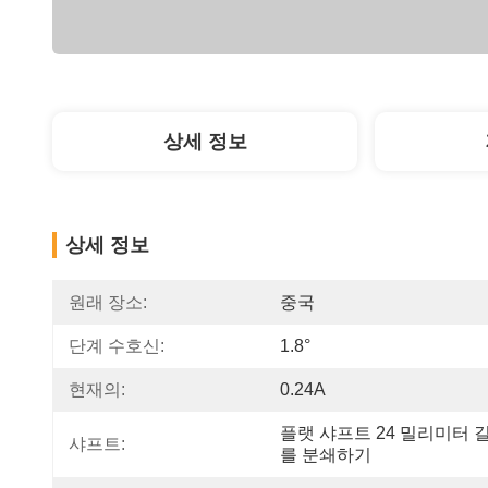
상세 정보
상세 정보
원래 장소:
중국
단계 수호신:
1.8°
현재의:
0.24A
플랫 샤프트 24 밀리미터 
샤프트:
를 분쇄하기