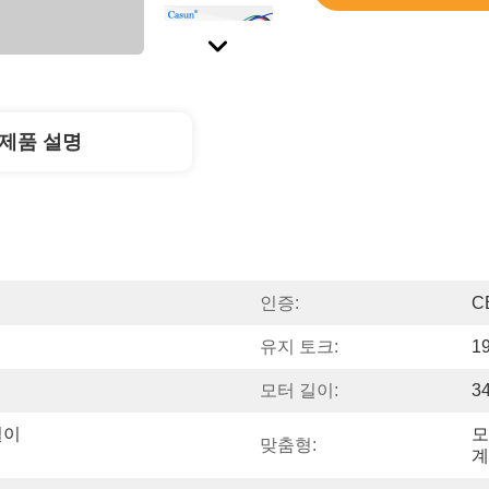
제품 설명
인증:
C
유지 토크:
1
모터 길이:
3
길이
모
맞춤형:
계