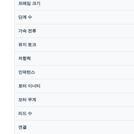
프레임 크기
단계 수
가속 전류
유지 토크
저항력
인덕턴스
로터 이너티
모터 무게
리드 수
연결