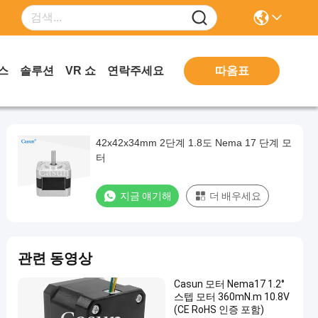
따옴표
스
솔루션
VR 쇼
연락주세요
42x42x34mm 2단계 1.8도 Nema 17 단계 모
터
지금 얘기해
더 배우세요
관련 동영상
Casun 모터 Nema17 1.2°
스텝 모터 360mN.m 10.8V
(CE RoHS 인증 포함)