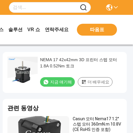
따옴표
스
솔루션
VR 쇼
연락주세요
NEMA 17 42x42mm 3D 프린터 스텝 모터
1.8A 0.52Nm 토크
지금 얘기해
더 배우세요
관련 동영상
Casun 모터 Nema17 1.2°
스텝 모터 360mN.m 10.8V
(CE RoHS 인증 포함)