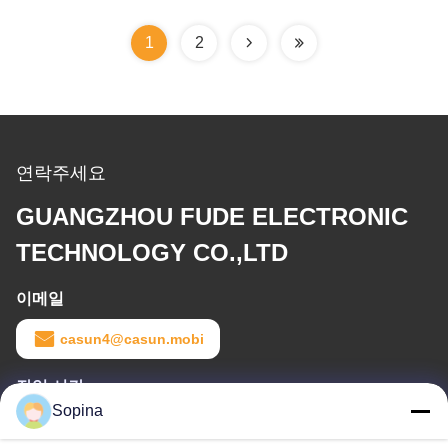
1
2
연락주세요
GUANGZHOU FUDE ELECTRONIC
TECHNOLOGY CO.,LTD
이메일
casun4@casun.mobi
작업 시간
Sopina
8:00-20:00