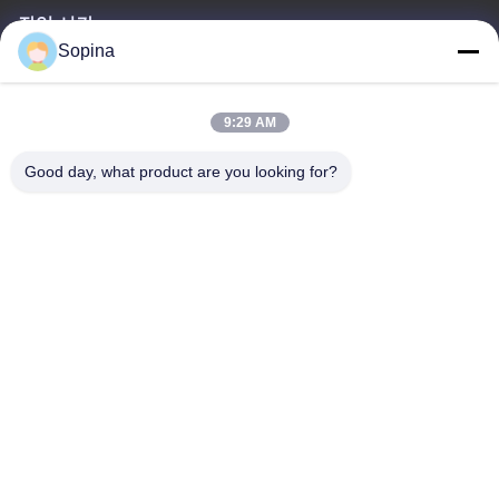
작업 시간
Sopina
8:00-20:00
우리 주소
9:29 AM
회사 주소
Good day, what product are you looking for?
NO.61 핑시 산업 구역, 후아산 시, 후아두 구, 광저우, 510880,중국
공장 주소
NO.61 핑시 산업 구역, 후아산 시, 후아두 구, 광저우, 510880,중국
전화
86-13539447986
중국 상등품 하이브리드 스테퍼 모터 공급자. 저작권 (c) 2023-2026
GUANGZHOU FUDE ELECTRONIC TECHNOLOGY CO.,LTD . 무