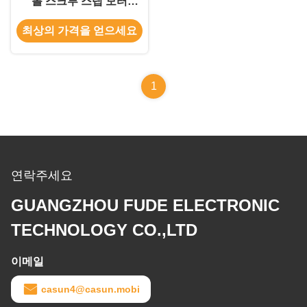
볼 스크루 스텝 모터
14mN.m 인코더와 28mm
최상의 가격을 얻으세요
몸
1
연락주세요
GUANGZHOU FUDE ELECTRONIC
TECHNOLOGY CO.,LTD
이메일
casun4@casun.mobi