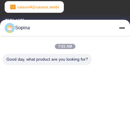
casun4@casun.mobi
작업 시간
Sopina
8:00-20:00
우리 주소
7:01 AM
회사 주소
Good day, what product are you looking for?
NO.61 핑시 산업 구역, 후아산 시, 후아두 구, 광저우, 510880,중국
공장 주소
NO.61 핑시 산업 구역, 후아산 시, 후아두 구, 광저우, 510880,중국
전화
86-13539447986