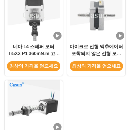
네마 14 스테퍼 모터
마이크로 선형 액추에이터
Tr5X2 P1 360mN.m 고밀
포착되지 않은 선형 모터
도의 하이브리드 스테퍼
1.8도 nema 14 0.4A 납 나
최상의 가격을 얻으세요
최상의 가격을 얻으세요
모터
사 스텝 모터