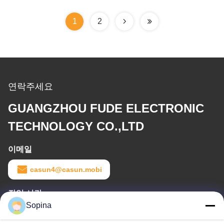
1
2
연락주세요
GUANGZHOU FUDE ELECTRONIC
TECHNOLOGY CO.,LTD
이메일
casun4@casun.mobi
작업 시간
Sopina
8:00-20:00