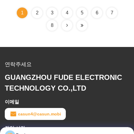
1
2
3
4
5
6
7
8
연락주세요
GUANGZHOU FUDE ELECTRONIC
TECHNOLOGY CO.,LTD
이메일
casun4@casun.mobi
작업 시간