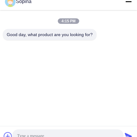
Sopina
8:00-20:00
우리 주소
4:15 PM
회사 주소
Good day, what product are you looking for?
NO.61 핑시 산업 구역, 후아산 시, 후아두 구, 광저우, 510880,중국
공장 주소
NO.61 핑시 산업 구역, 후아산 시, 후아두 구, 광저우, 510880,중국
전화
86-13539447986
중국 상등품 하이브리드 스테퍼 모터 공급자. 저작권 (c) 2023-2026
GUANGZHOU FUDE ELECTRONIC TECHNOLOGY CO.,LTD . 무
단 복제 금지.
사생활 보호 정책
|
사이트맵