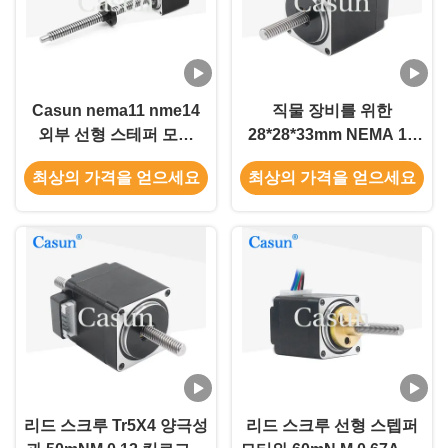
Casun nema11 nme14
직물 장비를 위한
외부 선형 스테퍼 모터
28*28*33mm NEMA 11
TR5X2 미용 장비용 하이
선형 스텝퍼 모터
최상의 가격을 얻으세요
최상의 가격을 얻으세요
브리드 캡티브 스테퍼 모
50mN.M 0.67A
터
리드 스크루 Tr5X4 양극성
리드 스크루 선형 스텝퍼